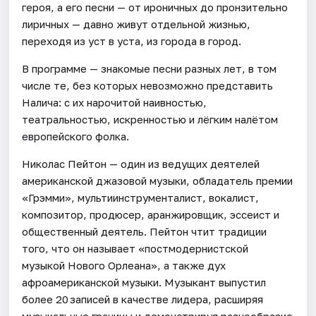
героя, а его песни — от ироничных до пронзительно
лиричных — давно живут отдельной жизнью,
переходя из уст в уста, из города в город.
В программе — знакомые песни разных лет, в том
числе те, без которых невозможно представить
Налича: с их нарочитой наивностью,
театральностью, искренностью и лёгким налётом
европейского фолка.
Николас Пейтон — один из ведущих деятелей
американской джазовой музыки, обладатель премии
«Грэмми», мультиинструменталист, вокалист,
композитор, продюсер, аранжировщик, эссеист и
общественный деятель. Пейтон чтит традиции
того, что он называет «постмодернистской
музыкой Нового Орлеана», а также дух
афроамериканской музыки. Музыкант выпустил
более 20 записей в качестве лидера, расширяя
музыкальные границы и демонстрируя разнообразие