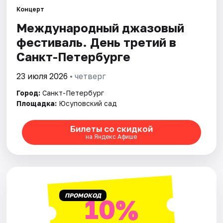
Концерт
Международный джазовый
Города
фестиваль. День третий в
Площадки
Санкт-Петербурге
Артисты
23 июля 2026
• четверг
Город:
Санкт-Петербург
Рейтинги
Площадка:
Юсуповский сад
Билеты со скидкой
на Яндекс Афише
ПРОМОКОД
10%