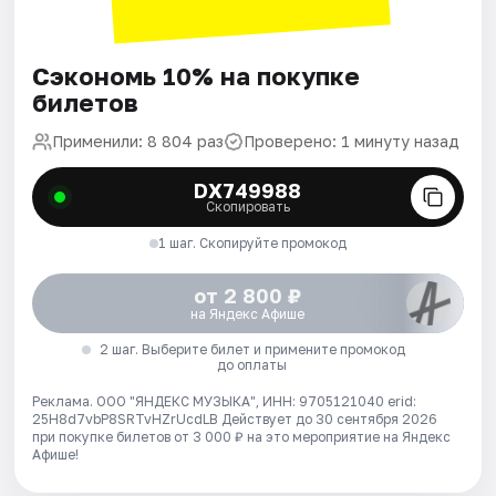
Сэкономь 10% на покупке
билетов
Применили: 8 804 раз
Проверено: 1 минуту назад
DX749988
Скопировать
1 шаг. Скопируйте промокод
от 2 800 ₽
на Яндекс Афише
2 шаг. Выберите билет и примените промокод
до оплаты
Реклама. ООО "ЯНДЕКС МУЗЫКА", ИНН: 9705121040 erid:
25H8d7vbP8SRTvHZrUcdLB
Действует до 30 сентября 2026
при покупке билетов от 3 000 ₽ на это мероприятие на Яндекс
Афише!