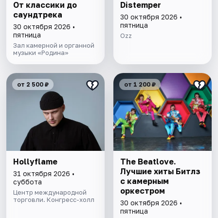
От классики до
Distemper
саундтрека
30 октября 2026 •
пятница
30 октября 2026 •
пятница
Ozz
Зал камерной и органной
музыки «Родина»
от 2 500 ₽
от 1 200 ₽
Hollyflame
The Beatlove.
Лучшие хиты Битлз
31 октября 2026 •
с камерным
суббота
оркестром
Центр международной
торговли. Конгресс-холл
30 октября 2026 •
пятница