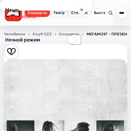
Меню
×
Концерты
Театр
Стендап
Выставки
Квест
Челябинск
Концерты
Челябинск
Клуб OZZ
Концерты
МЕГАМОЗГ - ПРЕЗЕН
Ночной режим
☀
☾
Театр
Стендап
Выставки
Квесты
Экскурсии
Спорт
События