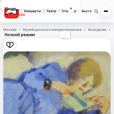
Меню
×
Концерты
Театр
Стендап
Выставки
Квест
Москва
Концерты
Москва
Музей русского импрессионизма
Экскурсии
Ночной режим
☀
☾
Театр
Стендап
Выставки
Квесты
Экскурсии
Спорт
События