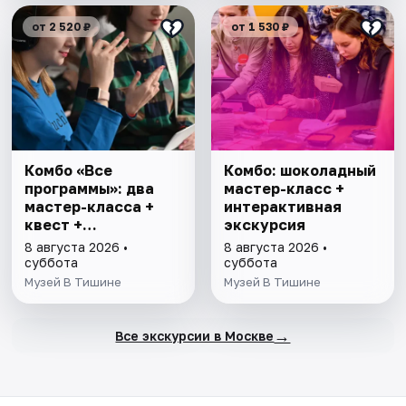
от 2 520 ₽
от 1 530 ₽
Комбо «Все
Комбо: шоколадный
программы»: два
мастер-класс +
мастер-класса +
интерактивная
квест +
экскурсия
интерактивная
8 августа 2026 •
8 августа 2026 •
экскурсия
суббота
суббота
Музей В Тишине
Музей В Тишине
→
Все экскурсии в Москве