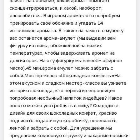
влияет на обоняние, какой аромат помогает
сконцентрироваться, и какой, наоборот,
расслабиться. В игровом арома-лото попробуем
тренировать своё обоняние и угадать 14
источников аромата. А также на память о музее у
вас останется арома-амулет (мы выдадим вам
фигурку из глины, обожжённой на низких
температурах, чтобы задерживать аромат на
долгий срок. На эту фигурку мы нанесём эфирное
масло).45 мин.арома амулет можно забрать с
собой.Мастер-класс «Шоколадные конфеты»На
этом вкусном и сладком мастер-классе вы узнаете
историю шоколада, кто первый из европейцев
попробовал необычный напиток индейцев? Какое
золото можно употреблять в пищу? Создадите
дизайн для своих шоколадных конфет, красиво
подписать подарочную коробочку, перевязать
лентой и забрать с собой. Для украшения мы
предлагаем кокосовую стружку и сахарные посыпки