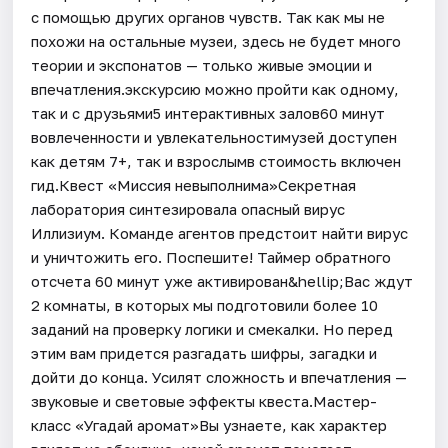
с помощью других органов чувств. Так как мы не
похожи на остальные музеи, здесь не будет много
теории и экспонатов — только живые эмоции и
впечатления.экскурсию можно пройти как одному,
так и с друзьями5 интерактивных залов60 минут
вовлеченности и увлекательностимузей доступен
как детям 7+, так и взрослымв стоимость включен
гид.Квест «Миссия невыполнима»Секретная
лаборатория синтезировала опасный вирус
Иллизиум. Команде агентов предстоит найти вирус
и уничтожить его. Поспешите! Таймер обратного
отсчета 60 минут уже активирован&hellip;Вас ждут
2 комнаты, в которых мы подготовили более 10
заданий на проверку логики и смекалки. Но перед
этим вам придется разгадать шифры, загадки и
дойти до конца. Усилят сложность и впечатления —
звуковые и световые эффекты квеста.Мастер-
класс «Угадай аромат»Вы узнаете, как характер