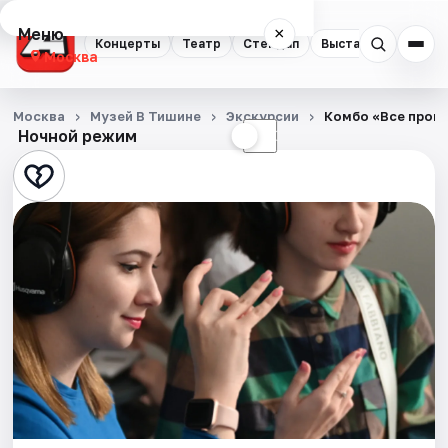
Меню
×
Концерты
Театр
Стендап
Выставки
Квест
Москва
Концерты
Москва
Музей В Тишине
Экскурсии
Комбо «Все прогр
Ночной режим
☀
☾
Театр
Стендап
Выставки
Квесты
Экскурсии
Спорт
События