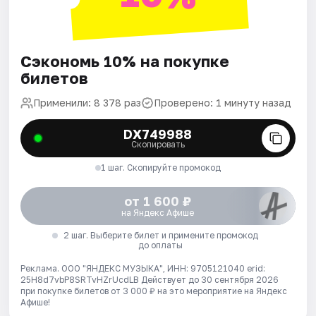
Сэкономь 10% на покупке
билетов
Применили: 8 378 раз
Проверено: 1 минуту назад
DX749988
Скопировать
1 шаг. Скопируйте промокод
от 1 600 ₽
на Яндекс Афише
2 шаг. Выберите билет и примените промокод
до оплаты
Реклама. ООО "ЯНДЕКС МУЗЫКА", ИНН: 9705121040 erid:
25H8d7vbP8SRTvHZrUcdLB
Действует до 30 сентября 2026
при покупке билетов от 3 000 ₽ на это мероприятие на Яндекс
Афише!