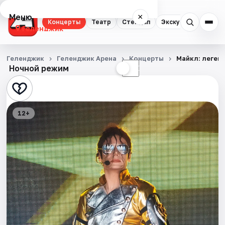
Меню
×
Концерты
Театр
Стендап
Экскурсии
Геленджик
Концерты
Геленджик
Геленджик Арена
Концерты
Майкл: леген
Ночной режим
☀
☾
Театр
Стендап
12+
Экскурсии
События
Города
Площадки