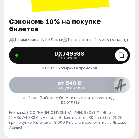
Сэкономь 10% на покупке
билетов
Применили: 8 578 раз
Проверено: 1 минуту назад
DX749988
Скопировать
1 шаг. Скопируйте промокод
от 540 ₽
на Яндекс Афише
2 шаг. Выберите билет и примените промокод
до оплаты
Реклама. ООО "ЯНДЕКС МУЗЫКА", ИНН: 9705121040 erid:
25H8d7vbP8SRTvHZrUcdLB
Действует до 30 сентября 2026
при покупке билетов от 3 000 ₽ на это мероприятие на Яндекс
Афише!