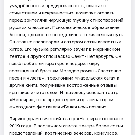
умудрённость и эрудированность, слитые с
сочувствием и искренностью, позволят оголить
перед зрителями чарующую глубину стихотворений
русских классиков. Психологическое образование
Антона, однако, не определило его жизненный путь.
Он стал композитором и автором сотни известных
хитов. Его музыка регулярно звучит в Мариинском
театре и других площадках Санкт-Петербурга. Он
нашёл себя в литературе и подарил миру
посвященный братьям Меладзе роман «Сплетение
песен и чувств», трёхтомник «Карельская сага» и
другие книги, получившие восторженные отзывы
критиков и читателей. И, наконец, основал театр
«Неолира», стал продюсером и организатором
ежегодного фестиваля «Белая ночь поэзии».
Лирико-драматический театр «Неолира» основан в
2019 году. В послужном списке театра более сотни
представлений: поэтических вечеров, конкурсов,