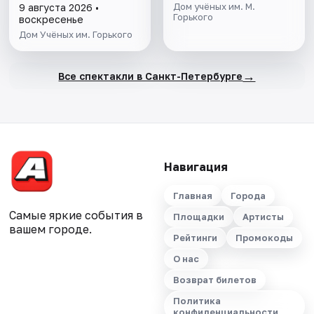
Мариуса Петипа
Дом учёных им. М.
9 августа 2026 •
Горького
воскресенье
Дом Учёных им. Горького
→
Все спектакли в Санкт-Петербурге
Навигация
Главная
Города
Самые яркие события в
Площадки
Артисты
вашем городе.
Рейтинги
Промокоды
О нас
Возврат билетов
Политика
конфиденциальности