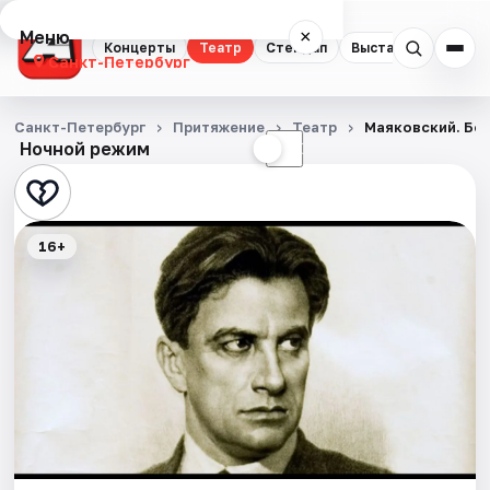
Меню
×
Концерты
Театр
Стендап
Выставки
Квест
Санкт-Петербург
Концерты
Санкт-Петербург
Притяжение
Театр
Маяковский. Бо
Ночной режим
☀
☾
Театр
Стендап
16+
Выставки
Квесты
Экскурсии
Спорт
События