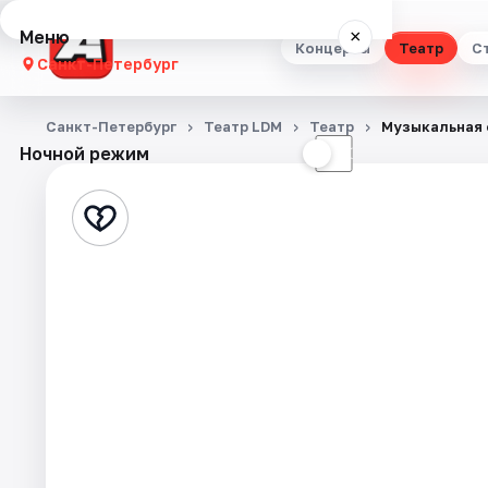
Меню
×
Концерты
Театр
С
Санкт-Петербург
Концерты
Санкт-Петербург
Театр LDM
Театр
Музыкальная 
Ночной режим
☀
☾
Театр
Стендап
Выставки
Квесты
Экскурсии
Спорт
События