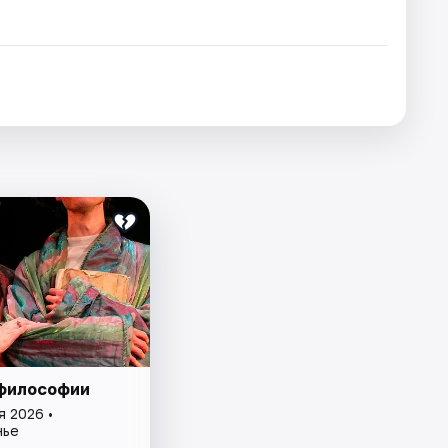
философии
я 2026 •
нье