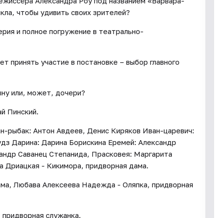
режиссёра Александра Роу под названием «Варвара-
икла, чтобы удивить своих зрителей?
рия и полное погружение в театрально-
ет принять участие в постановке – выбор главного
ну или, может, дочери?
й Пинский.
ан-рыбак: Антон Авдеев, Денис Киряков Иван-царевич:
удз Дарина: Дарина Борискина Еремей: Александр
андр Саванец Степанида, Прасковея: Маргарита
а Дриацкая - Кикимора, придворная дама.
ама, Любава Алексеева Надежда - Оляпка, придворная
 придворная служанка.