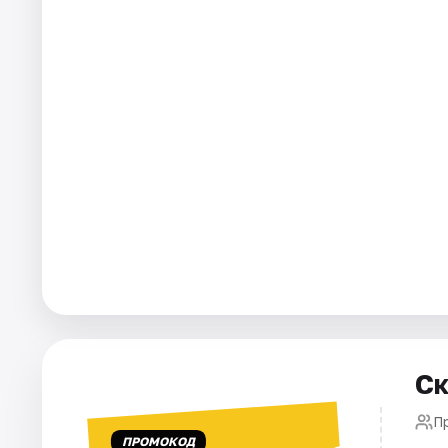
Города
Площадки
Артисты
Рейтинги
Ск
П
ПРОМОКОД