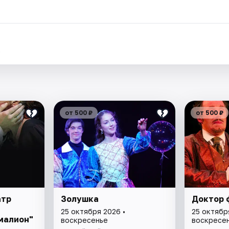
.
от 500 ₽
от 500 ₽
атр
Золушка
Доктор 
25 октября 2026 •
25 октябр
малион"
воскресенье
воскресе