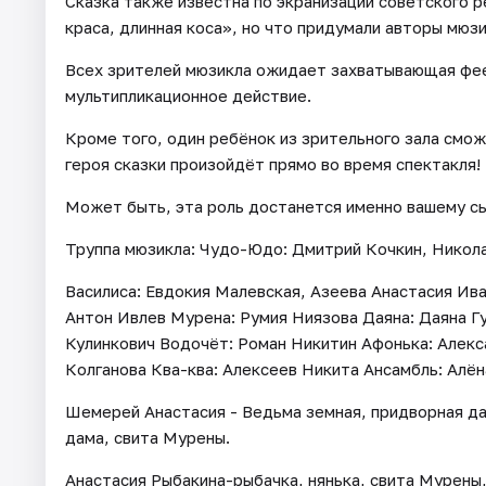
Сказка также известна по экранизации советского 
краса, длинная коса», но что придумали авторы мюз
Всех зрителей мюзикла ожидает захватывающая фее
мультипликационное действие.
Кроме того, один ребёнок из зрительного зала смож
героя сказки произойдёт прямо во время спектакля!
Может быть, эта роль достанется именно вашему сы
Труппа мюзикла: Чудо-Юдо: Дмитрий Кочкин, Никола
Василиса: Евдокия Малевская, Азеева Анастасия Ив
Антон Ивлев Мурена: Румия Ниязова Даяна: Даяна Г
Кулинкович Водочёт: Роман Никитин Афонька: Алекс
Колганова Ква-ква: Алексеев Никита Ансамбль: Алён
Шемерей Анастасия - Ведьма земная, придворная д
дама, свита Мурены.
Анастасия Рыбакина-рыбачка, нянька, свита Мурены,