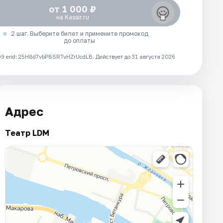
от 1 000 ₽
на Kassir.ru
2 шаг. Выберите билет и примените промокод
до оплаты
 erid: 25H8d7vbP8SRTvHZrUcdLB.
Действует до 31 августа 2026
Адрес
Театр LDM