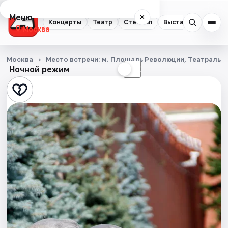
Меню
×
Концерты
Театр
Стендап
Выставки
Квест
Москва
Концерты
Москва
Место встречи: м. Площадь Революции, Театральн
Ночной режим
☀
☾
Театр
Стендап
Выставки
Квесты
Экскурсии
Спорт
События