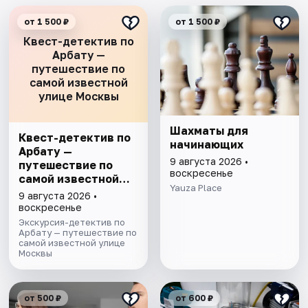
от 1 500 ₽
от 1 500 ₽
Квест-детектив по
Арбату —
путешествие по
самой известной
улице Москвы
Шахматы для
Квест-детектив по
начинающих
Арбату —
9 августа 2026 •
путешествие по
воскресенье
самой известной
Yauza Place
улице Москвы
9 августа 2026 •
воскресенье
Экскурсия-детектив по
Арбату — путешествие по
самой известной улице
Москвы
от 500 ₽
от 600 ₽