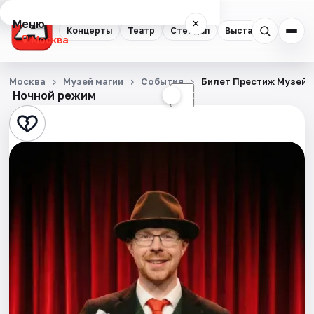
Меню
×
Концерты
Театр
Стендап
Выставки
Квест
Москва
Концерты
Москва
Музей магии
События
Билет Престиж Музей 
Ночной режим
☀
☾
Театр
Стендап
Выставки
Квесты
Экскурсии
Спорт
События