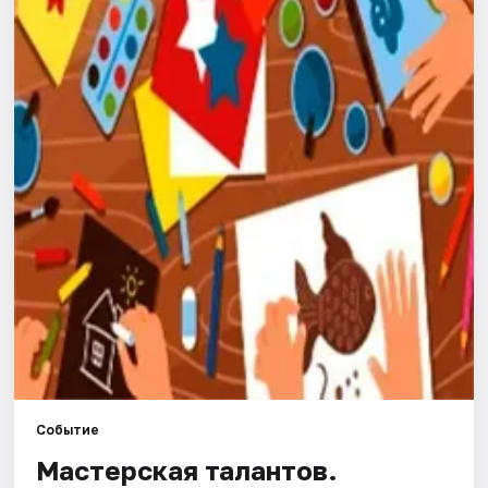
Города
Площадки
Артисты
Рейтинги
Событие
Мастерская талантов.