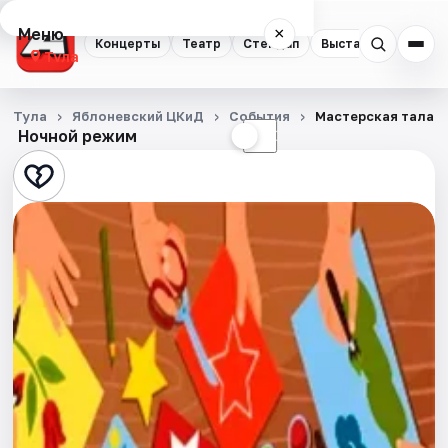
Меню
×
Концерты
Театр
Стендап
Выставки
Квест
Тула
Концерты
Тула
Яблоневский ЦКиД
События
Мастерская талант
Ночной режим
☀
☾
Театр
Стендап
Выставки
Квесты
Экскурсии
Спорт
События