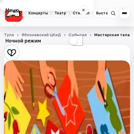
Меню
×
Концерты
Театр
Стендап
Выставки
Квест
Тула
Концерты
Тула
Яблоневский ЦКиД
События
Мастерская талант
Ночной режим
☀
☾
Театр
Стендап
Выставки
Квесты
Экскурсии
Спорт
События