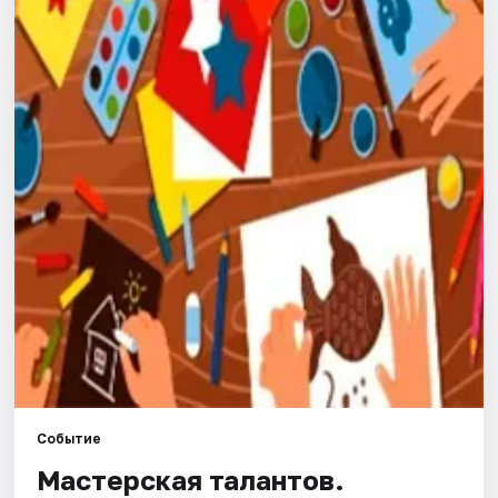
Города
Площадки
Артисты
Рейтинги
Событие
Мастерская талантов.