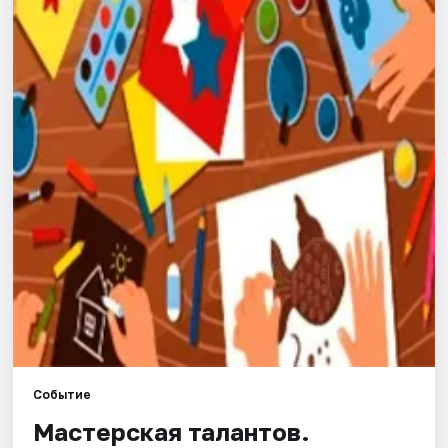
Города
Площадки
Артисты
Рейтинги
Событие
Мастерская талантов.