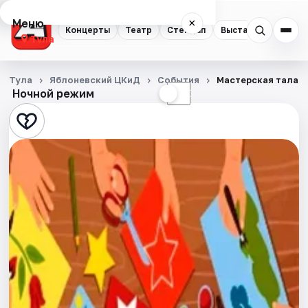
Меню
×
Концерты
Театр
Стендап
Выставки
Квест
Тула
Концерты
Тула
Яблоневский ЦКиД
События
Мастерская талант
Ночной режим
☀
☾
Театр
Стендап
Выставки
Квесты
Экскурсии
Спорт
События