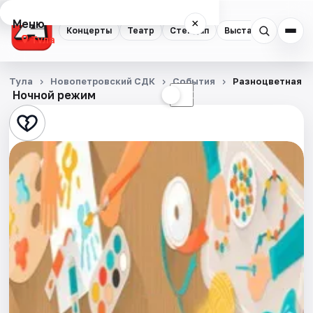
Меню
×
Концерты
Театр
Стендап
Выставки
Квест
Тула
Концерты
Тула
Новопетровский СДК
События
Разноцветная о
Ночной режим
☀
☾
Театр
Стендап
Выставки
Квесты
Экскурсии
Спорт
События