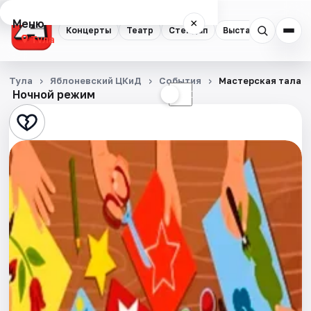
Меню
×
Концерты
Театр
Стендап
Выставки
Квест
Тула
Концерты
Тула
Яблоневский ЦКиД
События
Мастерская талант
Ночной режим
☀
☾
Театр
Стендап
Выставки
Квесты
Экскурсии
Спорт
События