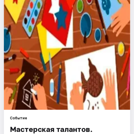
Города
Площадки
Артисты
Рейтинги
Событие
Мастерская талантов.