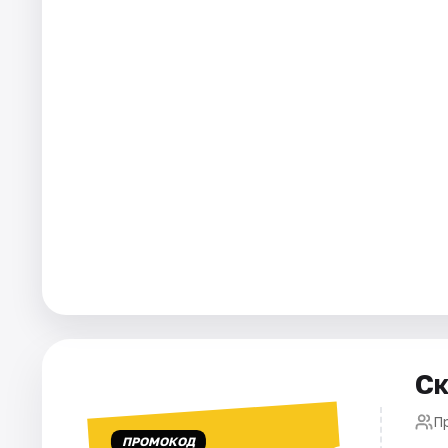
Города
Площадки
Артисты
Рейтинги
Ск
П
ПРОМОКОД