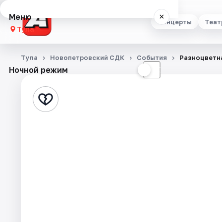
Меню
×
Концерты
Теат
Тула
Концерты
Тула
Новопетровский СДК
События
Разноцветн
Ночной режим
☀
☾
Театр
Стендап
Выставки
Квесты
Экскурсии
Спорт
События