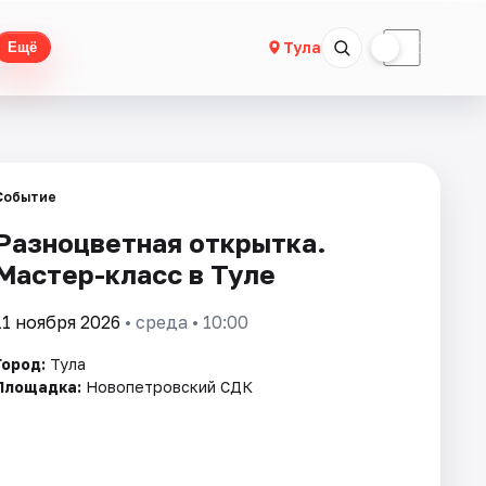
☀
☾
Тула
Ещё
Событие
Разноцветная открытка.
Мастер-класс в Туле
11 ноября 2026
• среда • 10:00
Город:
Тула
Площадка:
Новопетровский СДК