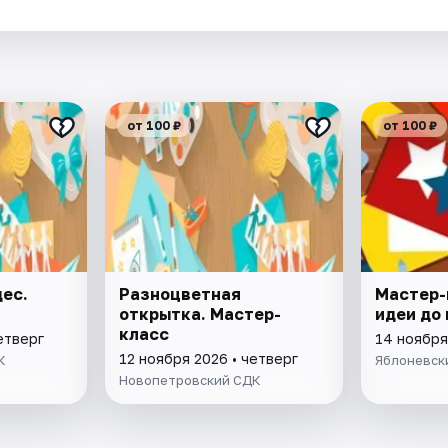
.
от 100 ₽
от 100 ₽
ес.
Разноцветная
Мастер-
открытка. Мастер-
идеи до
класс
етверг
14 ноября
12 ноября 2026 • четверг
К
Яблоневск
Новопетровский СДК