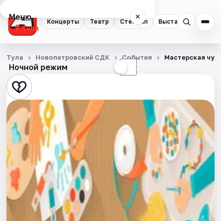
Меню
×
Концерты
Театр
Стендап
Выставки
Квест
Тула
Концерты
Тула
Новопетровский СДК
События
Мастерская чуд
Ночной режим
☀
☾
Театр
Стендап
Выставки
Квесты
Экскурсии
Спорт
События