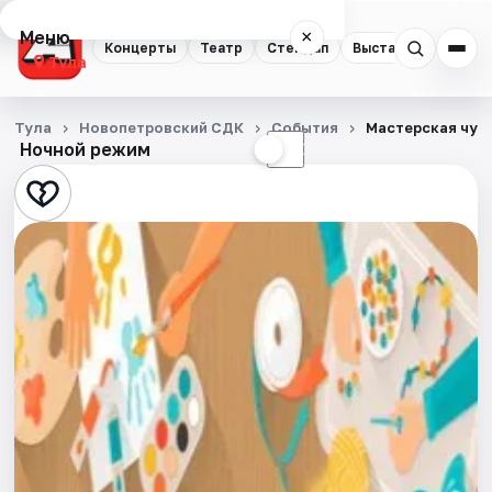
Меню
×
Концерты
Театр
Стендап
Выставки
Квест
Тула
Концерты
Тула
Новопетровский СДК
События
Мастерская чуд
Ночной режим
☀
☾
Театр
Стендап
Выставки
Квесты
Экскурсии
Спорт
События