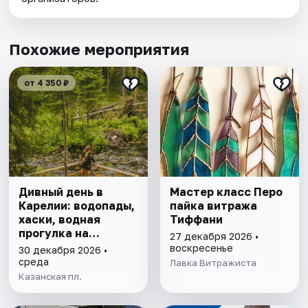
Похожие мероприятия
от 4 350 ₽
Дивный день в
Мастер класс Перо
Карелии: водопады,
пайка витража
хаски, водная
Тиффани
прогулка на
27 декабря 2026 •
драккаре к
воскресенье
30 декабря 2026 •
форелевой ферме
среда
Лавка Витражиста
Казанская пл.