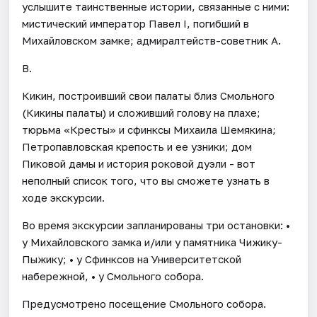
услышите таинственные истории, связанные с ними:
мистический император Павел I, погибший в
Михайловском замке; адмиралтейств-советник А.
В.
Кикин, построивший свои палаты близ Смольного
(Кикины палаты) и сложивший голову на плахе;
тюрьма «Кресты» и сфинксы Михаила Шемякина;
Петропавловская крепость и ее узники; дом
Пиковой дамы и история роковой дуэли - вот
неполный список того, что вы сможете узнать в
ходе экскурсии.
Во время экскурсии запланированы три остановки: •
у Михайловского замка и/или у памятника Чижику-
Пыжику; • у Сфинксов на Университетской
набережной, • у Смольного собора.
Предусмотрено посещение Смольного собора.