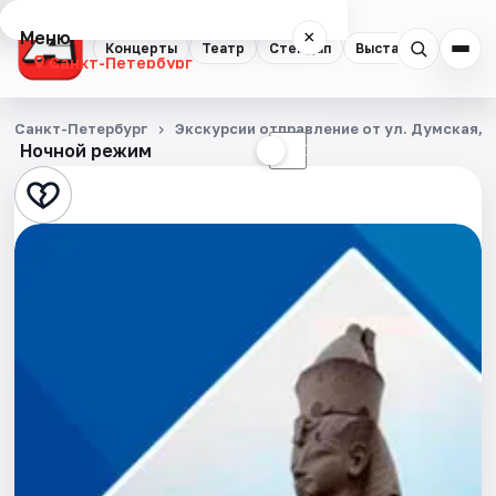
Меню
×
Концерты
Театр
Стендап
Выставки
Квест
Санкт-Петербург
Концерты
Санкт-Петербург
Экскурсии отправление от ул. Думская, д
Ночной режим
☀
☾
Театр
Стендап
Выставки
Квесты
Экскурсии
Спорт
События