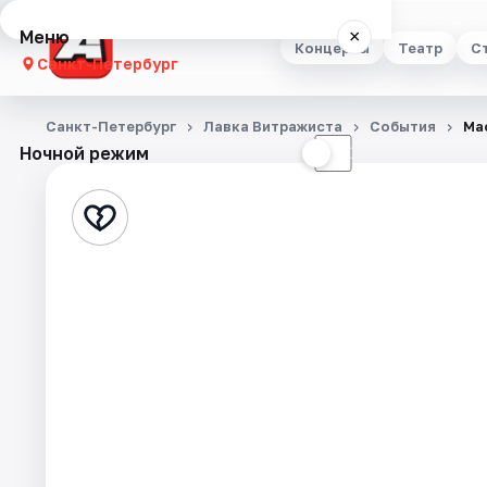
Меню
×
Концерты
Театр
С
Санкт-Петербург
Концерты
Санкт-Петербург
Лавка Витражиста
События
Ма
Ночной режим
☀
☾
Театр
Стендап
Выставки
Квесты
Экскурсии
Спорт
События