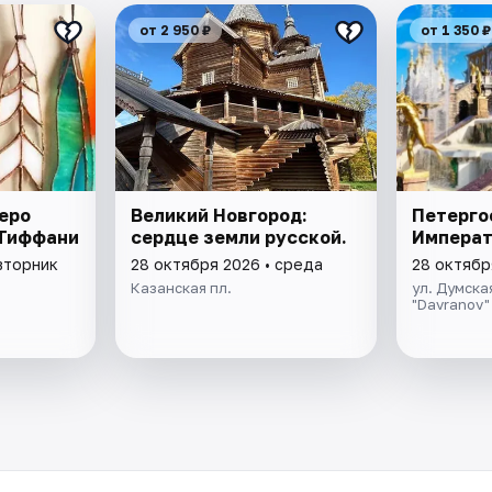
от 2 950 ₽
от 1 350 ₽
еро
Великий Новгород:
Петерго
 Тиффани
сердце земли русской.
Императ
вторник
28 октября 2026 • среда
28 октябр
Казанская пл.
ул. Думская
"Davranov"