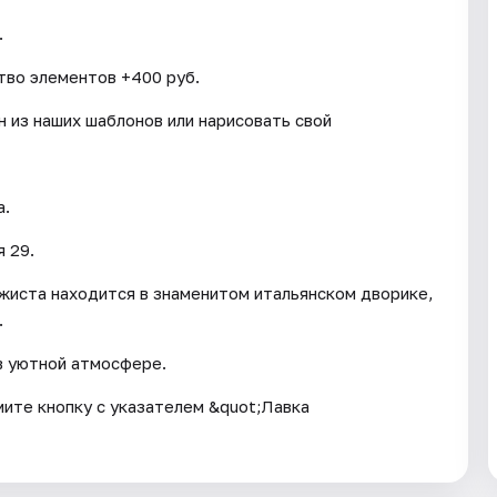
.
тво элементов +400 руб.
 из наших шаблонов или нарисовать свой
а.
 29.
жиста находится в знаменитом итальянском дворике,
.
в уютной атмосфере.
мите кнопку с указателем &quot;Лавка