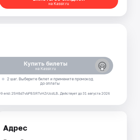
на Kassir.ru
Купить билеты
на Kassir.ru
2 шаг. Выберите билет и примените промокод
до оплаты
 erid: 25H8d7vbP8SRTvHZrUcdLB.
Действует до 31 августа 2026
Адрес