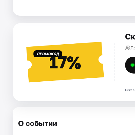
Города
Площадки
Ск
Артисты
П
ПРОМОКОД
17%
Рейтинги
Рекла
О событии