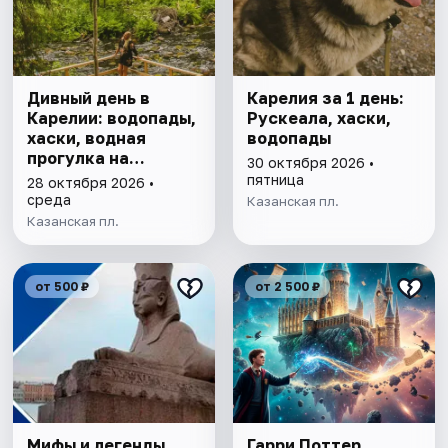
Дивный день в
Карелия за 1 день:
Карелии: водопады,
Рускеала, хаски,
хаски, водная
водопады
прогулка на
30 октября 2026 •
драккаре к
пятница
28 октября 2026 •
форелевой ферме
среда
Казанская пл.
Казанская пл.
от 500 ₽
от 2 500 ₽
Мифы и легенды
Гарри Поттер.