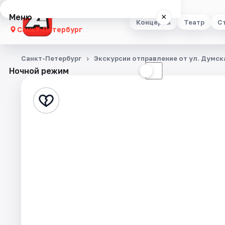
Меню
×
Концерты
Театр
С
Санкт-Петербург
Концерты
Санкт-Петербург
Экскурсии отправление от ул. Думска
Ночной режим
☀
☾
Театр
Стендап
Выставки
Квесты
Экскурсии
Спорт
События