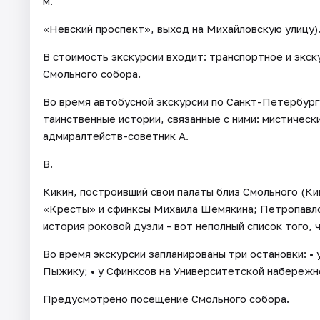
м.
«Невский проспект», выход на Михайловскую улицу)
В стоимость экскурсии входит: транспортное и экс
Смольного собора.
Во время автобусной экскурсии по Санкт-Петербург
таинственные истории, связанные с ними: мистическ
адмиралтейств-советник А.
В.
Кикин, построивший свои палаты близ Смольного (Ки
«Кресты» и сфинксы Михаила Шемякина; Петропавлов
история роковой дуэли - вот неполный список того, 
Во время экскурсии запланированы три остановки: • 
Пыжику; • у Сфинксов на Университетской набережно
Предусмотрено посещение Смольного собора.