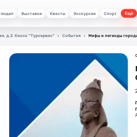
тендап
Выставки
Квесты
Экскурсии
Спорт
Ещё
я, д.2. Киоск "Турсервис"
События
Мифы и легенды город