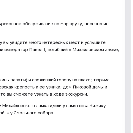
.
курсионное обслуживание по маршруту, посещение
у вы увидите много интересных мест и услышите
ий император Павел I, погибший в Михайловском замке;
кины палаты) и сложивший голову на плахе; тюрьма
ская крепость и ее узники; дом Пиковой дамы и
что вы сможете узнать в ходе экскурсии.
у Михайловского замка и/или у памятника Чижику-
й, • у Смольного собора.