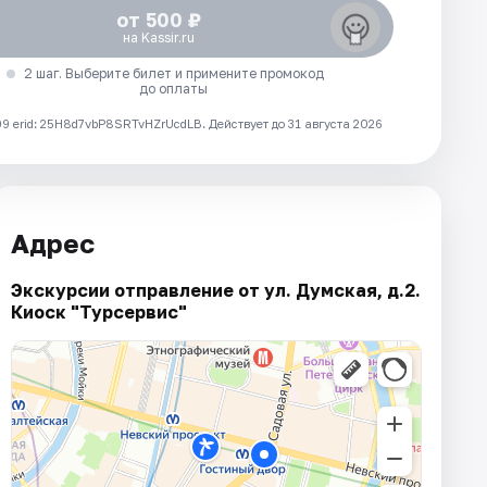
от 500 ₽
на Kassir.ru
2 шаг. Выберите билет и примените промокод
до оплаты
 erid: 25H8d7vbP8SRTvHZrUcdLB.
Действует до 31 августа 2026
Адрес
Экскурсии отправление от ул. Думская, д.2.
Киоск "Турсервис"