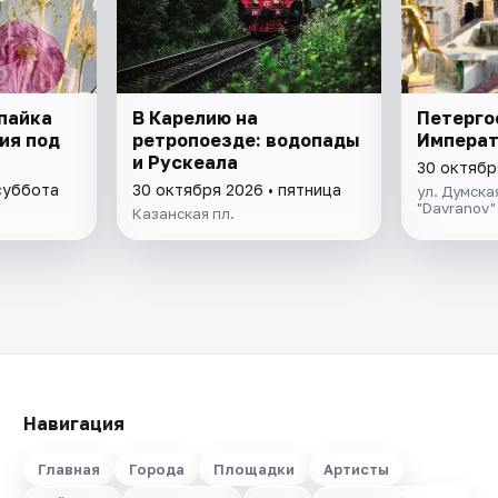
пайка
В Карелию на
Петерго
ия под
ретропоезде: водопады
Императ
и Рускеала
30 октябр
суббота
30 октября 2026 • пятница
ул. Думская
"Davranov"
Казанская пл.
Навигация
Главная
Города
Площадки
Артисты