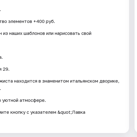
.
тво элементов +400 руб.
 из наших шаблонов или нарисовать свой
а.
 29.
жиста находится в знаменитом итальянском дворике,
.
в уютной атмосфере.
мите кнопку с указателем &quot;Лавка