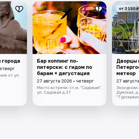
от 3 150 ₽
 города
Бар хоппинг по-
Дворцы 
питерски: с гидом по
Петерго
четверг
барам + дегустация
метеор
ие от ул.
27 августа 2026 • четверг
27 августа
Место встречи: ст.м. "Садовая",
Экскурсии 
ул. Садовая д.37
Думская, д
"Турсервис