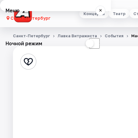
Меню
×
Концерты
Театр
С
Санкт-Петербург
Концерты
Санкт-Петербург
Лавка Витражиста
События
Ма
Ночной режим
☀
☾
Театр
Стендап
Выставки
Квесты
Экскурсии
Спорт
События