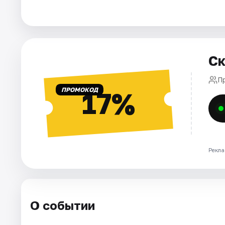
Города
Площадки
Ск
Артисты
П
ПРОМОКОД
17%
Рейтинги
Рекла
О событии