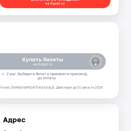
на Kassir.ru
Купить билеты
на Kassir.ru
2 шаг. Выберите билет и примените промокод
до оплаты
 erid: 25H8d7vbP8SRTvHZrUcdLB.
Действует до 31 августа 2026
Адрес