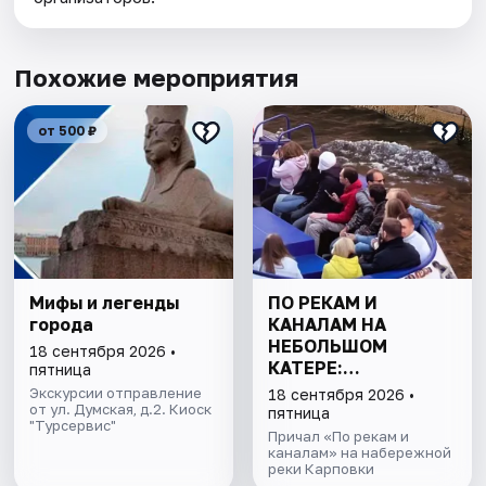
Похожие мероприятия
от 500 ₽
Мифы и легенды
ПО РЕКАМ И
города
КАНАЛАМ НА
НЕБОЛЬШОМ
18 сентября 2026 •
КАТЕРЕ:
пятница
ПЕТРОГРАДКА И
Экскурсии отправление
18 сентября 2026 •
от ул. Думская, д.2. Киоск
ПАРАДНАЯ НЕВА
пятница
"Турсервис"
Причал «По рекам и
каналам» на набережной
реки Карповки