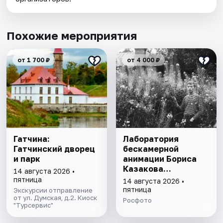
Похожие мероприятия
от 1 700 ₽
от 4 000 ₽
Гатчина:
Лаборатория
Гатчинский дворец
бескамерной
и парк
анимации Бориса
Казакова
14 августа 2026 •
«Параллельные
пятница
14 августа 2026 •
истории»
пятница
Экскурсии отправление
от ул. Думская, д.2. Киоск
Росфото
"Турсервис"