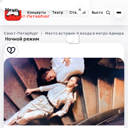
Меню
×
Концерты
Театр
Стендап
Выставки
Квест
Санкт-Петербург
Концерты
Санкт-Петербург
Место встречи: У входа в метро Адмирал
Ночной режим
☀
☾
Театр
Стендап
Выставки
Квесты
Экскурсии
Спорт
События