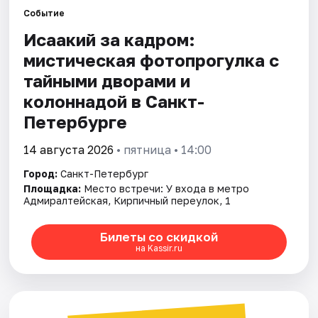
Событие
Исаакий за кадром:
Города
мистическая фотопрогулка с
Площадки
тайными дворами и
колоннадой в Санкт-
Артисты
Петербурге
Рейтинги
14 августа 2026
• пятница • 14:00
Город:
Санкт-Петербург
Площадка:
Место встречи: У входа в метро
Адмиралтейская, Кирпичный переулок, 1
Билеты со скидкой
на Kassir.ru