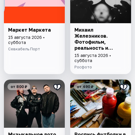
Маркет Маркета
Михаил
Железников.
15 августа 2026 •
Фотофильм,
суббота
реальность и
Севкабель Порт
оптическое
15 августа 2026 •
бессознательное
суббота
Росфото
от 800 ₽
от 490 ₽
Музыкальное лото.
Роспись футболки в