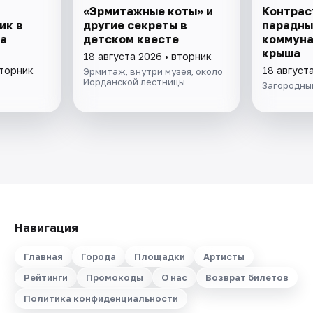
«Эрмитажные коты» и
Контрас
ик в
другие секреты в
парадны
а
детском квесте
коммуна
крыша
18 августа 2026 • вторник
вторник
18 август
Эрмитаж, внутри музея, около
Иорданской лестницы
Загородный
Навигация
Главная
Города
Площадки
Артисты
Рейтинги
Промокоды
О нас
Возврат билетов
Политика конфиденциальности