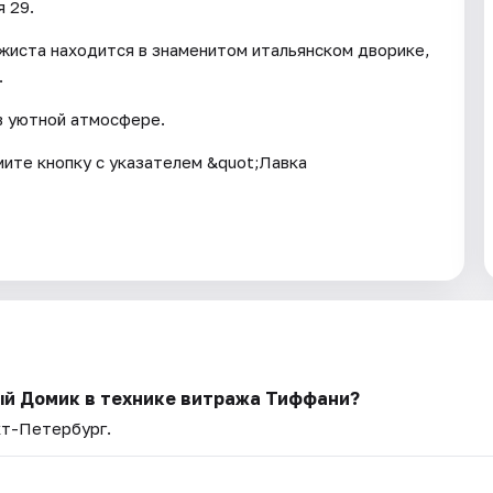
 29.
жиста находится в знаменитом итальянском дворике,
.
в уютной атмосфере.
мите кнопку с указателем &quot;Лавка
ый Домик в технике витража Тиффани?
кт-Петербург.