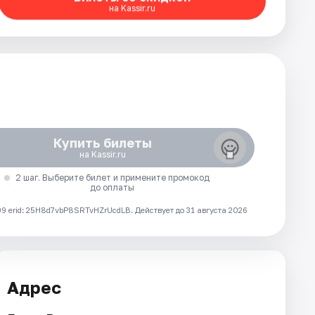
на Kassir.ru
Купить билеты
на Kassir.ru
2 шаг. Выберите билет и примените промокод
до оплаты
 erid: 25H8d7vbP8SRTvHZrUcdLB.
Действует до 31 августа 2026
Адрес