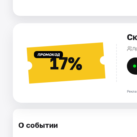
Города
Площадки
Ск
Артисты
П
ПРОМОКОД
17%
Рейтинги
Рекла
О событии