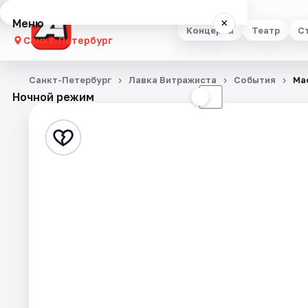
Меню
×
Концерты
Театр
С
Санкт-Петербург
Концерты
Санкт-Петербург
Лавка Витражиста
События
Ма
Ночной режим
☀
☾
Театр
Стендап
Выставки
Квесты
Экскурсии
Спорт
События