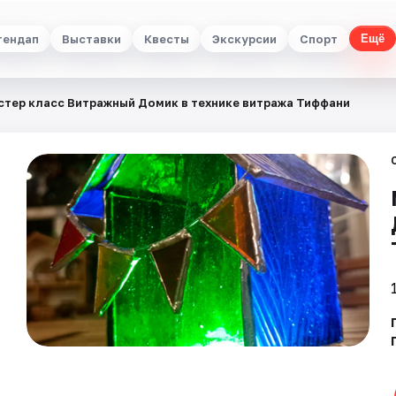
тендап
Выставки
Квесты
Экскурсии
Спорт
Ещё
стер класс Витражный Домик в технике витража Тиффани