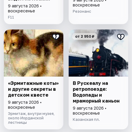
воскресенье
9 августа 2026 •
воскресенье
Резонанс
F11
от 2 950 ₽
«Эрмитажные коты»
В Рускеалу на
и другие секреты в
ретропоезде:
детском квесте
Водопады и
мраморный каньон
9 августа 2026 •
воскресенье
9 августа 2026 •
воскресенье
Эрмитаж, внутри музея,
около Иорданской
Казанская пл.
лестницы