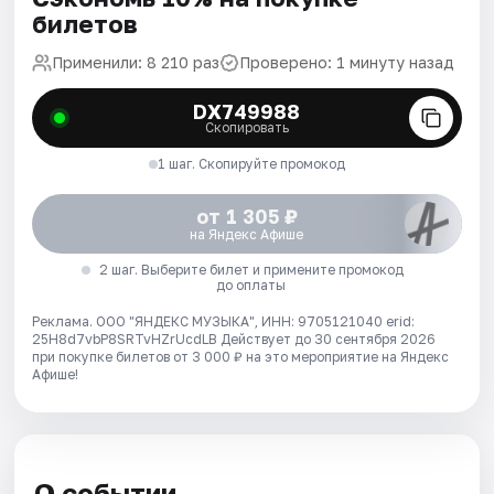
билетов
Применили: 8 210 раз
Проверено: 1 минуту назад
DX749988
Скопировать
1 шаг. Скопируйте промокод
от 1 305 ₽
на Яндекс Афише
2 шаг. Выберите билет и примените промокод
до оплаты
Реклама. ООО "ЯНДЕКС МУЗЫКА", ИНН: 9705121040 erid:
25H8d7vbP8SRTvHZrUcdLB
Действует до 30 сентября 2026
при покупке билетов от 3 000 ₽ на это мероприятие на Яндекс
Афише!
О событии