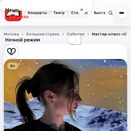
Меню
×
Концерты
Театр
Стендап
Выставки
Квест
Москва
Концерты
Москва
Большая страна
События
Мастер-класс «Сти
Ночной режим
☀
☾
Театр
Стендап
6+
Выставки
Квесты
Экскурсии
Спорт
События