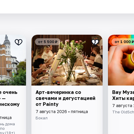
от 5 500 ₽
от 1 000 ₽
е очень
Арт-вечеринка со
Вау Муз
 —
свечами и дегустацией
Хиты ка
енскому
от Painty
7 августа 
7 августа 2026 • пятница
The OldSch
ятница
Бокал
нь дома
 по
у (18+)