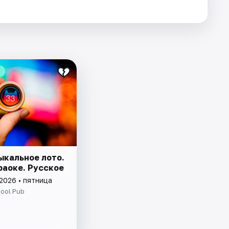
ыкальное лото.
раоке. Русское
2026 • пятница
ool Pub