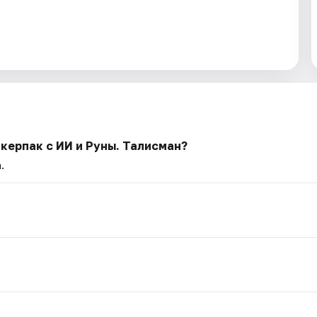
керпак с ИИ и Руны. Талисман?
.