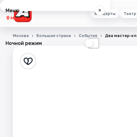
Меню
×
Концерты
Театр
Москва
Концерты
Москва
Большая страна
События
Два мастер-кла
Ночной режим
☀
☾
Театр
Стендап
Выставки
Квесты
Экскурсии
Спорт
События