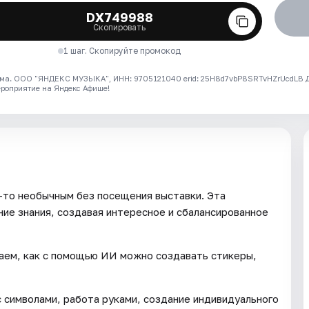
DX749988
Скопировать
1 шаг. Скопируйте промокод
ма. ООО "ЯНДЕКС МУЗЫКА", ИНН: 9705121040 erid: 25H8d7vbP8SRTvHZrUcdLB
ероприятие на Яндекс Афише!
м-то необычным без посещения выставки. Эта
ие знания, создавая интересное и сбалансированное
чаем, как с помощью ИИ можно создавать стикеры,
с символами, работа руками, создание индивидуального