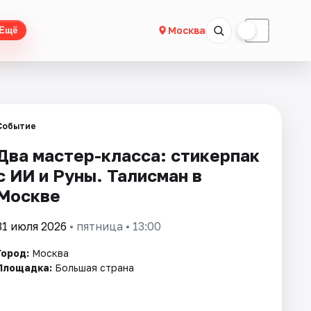
☀
☾
Москва
Ещё
Событие
Два мастер-класса: стикерпак
с ИИ и Руны. Талисман в
Москве
31 июля 2026
• пятница • 13:00
Город:
Москва
Площадка:
Большая страна