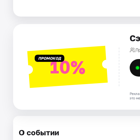
Города
Площадки
Сэ
Артисты
П
ПРОМОКОД
10%
Рейтинги
Рекла
это м
О событии