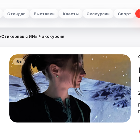
Стендап
Выставки
Квесты
Экскурсии
Спорт
«Стикерпак с ИИ» + экскурсия
6+