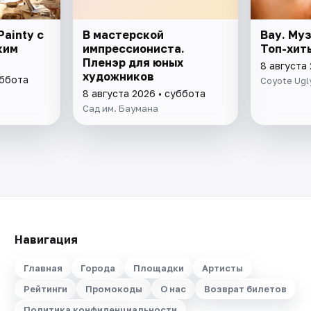
ainty с
В мастерской
Вау. Му
ким
импрессиониста.
Топ-хит
Пленэр для юных
8 августа
художников
уббота
Coyote Ugl
8 августа 2026 • суббота
Сад им. Баумана
Навигация
Главная
Города
Площадки
Артисты
Рейтинги
Промокоды
О нас
Возврат билетов
Политика конфиденциальности