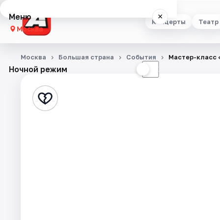
Меню
×
Концерты
Театр
Москва
Концерты
Москва
Большая страна
События
Мастер-класс 
Ночной режим
☀
☾
Театр
Стендап
Выставки
Квесты
Экскурсии
Спорт
События