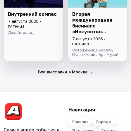
Внутренний компас
Вторая
международная
7 августа 2026 •
биеннале
пятница
«Искусство
Дизайн завод
будущего»
7 августа 2026 •
пятница
Остоженка16/МАММ/
Мультимедиа Арт Музей
→
Все выставки в Москве
Навигация
Главная
Города
Самые яркие события в
Площадки
Артисты