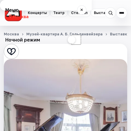
Меню
×
Концерты
Театр
Стендап
Выставки
Квест
Москва
Концерты
Москва
Музей-квартира А. Б. Гольденвейзера
Выставки
Ночной режим
☀
☾
Театр
Стендап
Выставки
Квесты
Экскурсии
Спорт
События