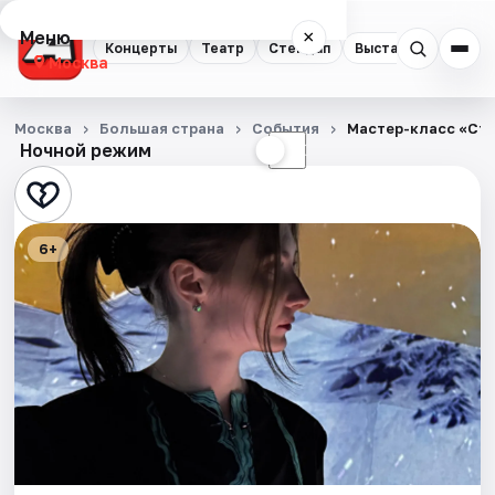
Меню
×
Концерты
Театр
Стендап
Выставки
Квест
Москва
Концерты
Москва
Большая страна
События
Мастер-класс «Сти
Ночной режим
☀
☾
Театр
Стендап
6+
Выставки
Квесты
Экскурсии
Спорт
События