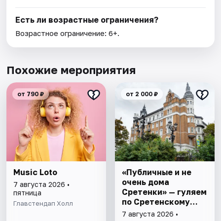
Есть ли возрастные ограничения?
Возрастное ограничение: 6+.
Похожие мероприятия
от 790 ₽
от 2 000 ₽
Music Loto
«Публичные и не
очень дома
7 августа 2026 •
Сретенки» — гуляем
пятница
по Сретенскому
Главстендап Холл
бульвару
7 августа 2026 •