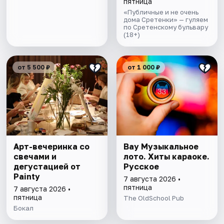
пятница
«Публичные и не очень
дома Сретенки» — гуляем
по Сретенскому бульвару
(18+)
от 5 500 ₽
от 1 000 ₽
Арт-вечеринка со
Вау Музыкальное
свечами и
лото. Хиты караоке.
дегустацией от
Русское
Painty
7 августа 2026 •
пятница
7 августа 2026 •
пятница
The OldSchool Pub
Бокал