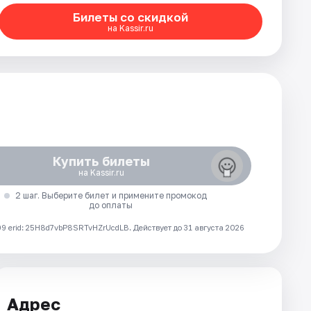
Билеты со скидкой
на Kassir.ru
Купить билеты
на Kassir.ru
2 шаг. Выберите билет и примените промокод
до оплаты
 erid: 25H8d7vbP8SRTvHZrUcdLB.
Действует до 31 августа 2026
Адрес