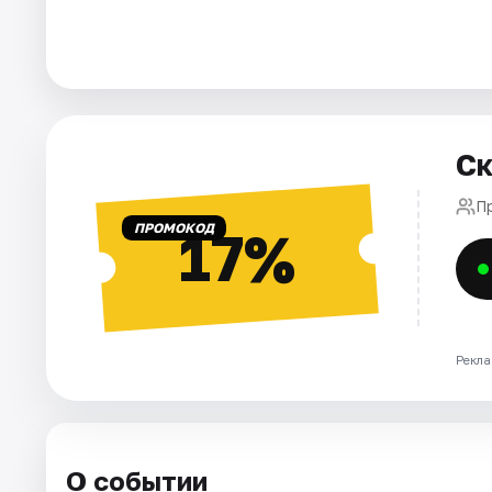
Города
Площадки
Ск
Артисты
П
Рейтинги
ПРОМОКОД
17%
Рекла
О событии