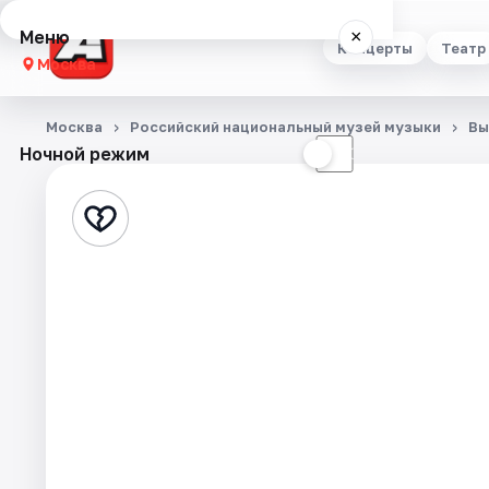
Меню
×
Концерты
Театр
Москва
Концерты
Москва
Российский национальный музей музыки
Вы
Ночной режим
☀
☾
Театр
Стендап
Выставки
Квесты
Экскурсии
Спорт
События