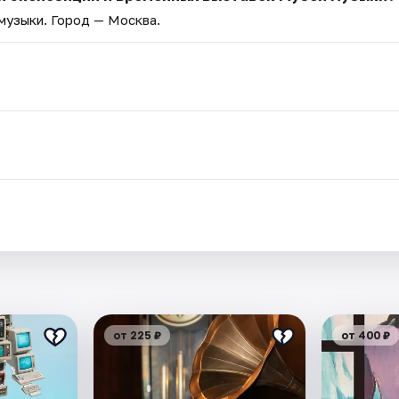
 музыки
. Город — Москва.
.
от 225 ₽
от 400 ₽