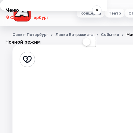
Меню
×
Концерты
Театр
С
Санкт-Петербург
Концерты
Санкт-Петербург
Лавка Витражиста
События
Ма
Ночной режим
☀
☾
Театр
Стендап
Выставки
Квесты
Экскурсии
Спорт
События