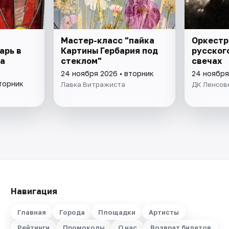
Мастер-класс "пайка
Оркестр
арь в
Картины Гербария под
русског
а
стеклом"
свечах
24 ноября 2026 • вторник
24 ноября
вторник
Лавка Витражиста
ДК Ленсов
Навигация
Главная
Города
Площадки
Артисты
Рейтинги
Промокоды
О нас
Возврат билетов