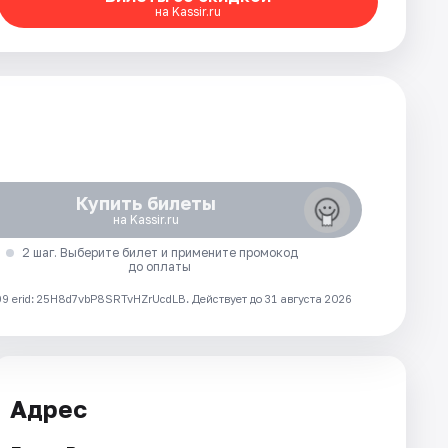
на Kassir.ru
Купить билеты
на Kassir.ru
2 шаг. Выберите билет и примените промокод
до оплаты
 erid: 25H8d7vbP8SRTvHZrUcdLB.
Действует до 31 августа 2026
Адрес