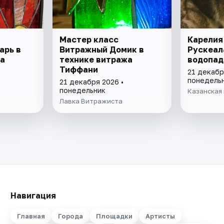
Мастер класс
Карелия 
арь в
Витражный Домик в
Рускеала
а
технике витража
водопа
Тиффани
21 декабр
понедель
21 декабря 2026 •
понедельник
Казанская 
Лавка Витражиста
Навигация
Главная
Города
Площадки
Артисты