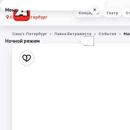
Меню
×
Концерты
Театр
С
Санкт-Петербург
Концерты
Санкт-Петербург
Лавка Витражиста
События
Ма
Ночной режим
☀
☾
Театр
Стендап
Выставки
Квесты
Экскурсии
Спорт
События