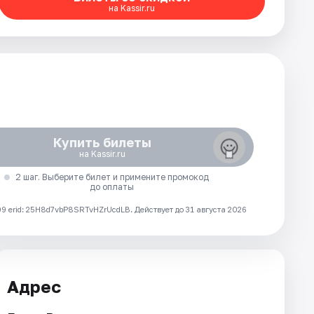
на Kassir.ru
Купить билеты
на Kassir.ru
2 шаг. Выберите билет и примените промокод
до оплаты
 erid: 25H8d7vbP8SRTvHZrUcdLB.
Действует до 31 августа 2026
Адрес