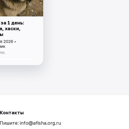
за 1 день:
, хаски,
ды
я 2026 •
ник
пл.
Контакты
Пишите: info@afisha.org.ru