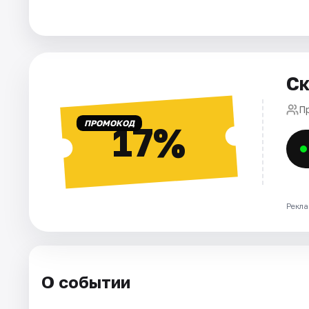
Города
Площадки
Ск
Артисты
П
ПРОМОКОД
17%
Рейтинги
Рекла
О событии