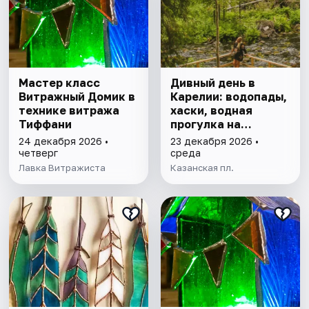
Мастер класс
Дивный день в
Витражный Домик в
Карелии: водопады,
технике витража
хаски, водная
Тиффани
прогулка на
драккаре к
24 декабря 2026 •
23 декабря 2026 •
форелевой ферме
четверг
среда
Лавка Витражиста
Казанская пл.