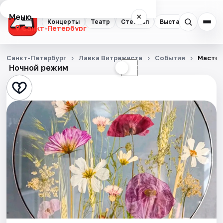
Меню
×
Концерты
Театр
Стендап
Выставки
Квест
Санкт-Петербург
Концерты
Санкт-Петербург
Лавка Витражиста
События
Мастер
Ночной режим
☀
☾
Театр
Стендап
Выставки
Квесты
Экскурсии
Спорт
События