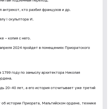
енитый подземный переход.
л антрекот, кто разбил французов и др.
лу I скульптора И.
е – копия с него.
 апреля 2024 пройдет в помещениях Приоратского
 1799 году по замыслу архитектора Николая
ордена.
дь 20-40 лет, а его история отсчитывает уже третий
т об истории Приората, Мальтийском ордене, технике