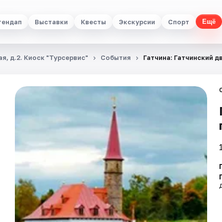
тендап
Выставки
Квесты
Экскурсии
Спорт
Ещё
я, д.2. Киоск "Турсервис"
События
Гатчина: Гатчинский д