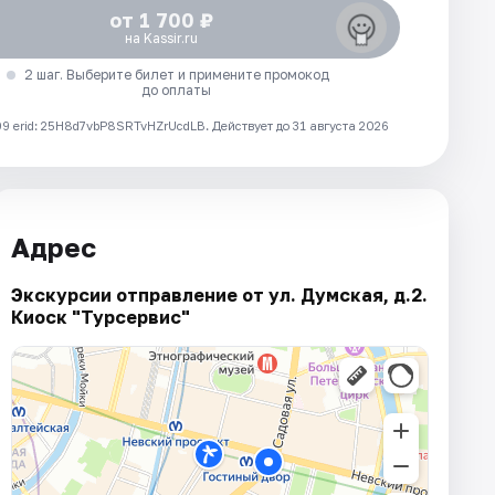
от 1 700 ₽
на Kassir.ru
2 шаг. Выберите билет и примените промокод
до оплаты
 erid: 25H8d7vbP8SRTvHZrUcdLB.
Действует до 31 августа 2026
Адрес
Экскурсии отправление от ул. Думская, д.2.
Киоск "Турсервис"