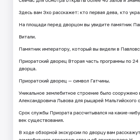
Сейчас для осмотра открыты более 40 залов и знам
Здесь вам Эхо расскажет: кто первая дева, кто укра
На площади перед дворцом вы увидите памятник Пав
Витали.
Памятник императору, который вы видели в Павловск
Приоратский дворец Вторая часть программы по 24
дворца.
Приоратский дворец — символ Гатчины.
Уникальное землебитное строение было сооружено в
Александровича Львова для рыцарей Мальтийского 
Срок службы Приората рассчитывался на какие-нибу
век существования.
В ходе обзорной экскурсии по дворцу вам расскажу
землебитного строительства и об архитекторе Н.