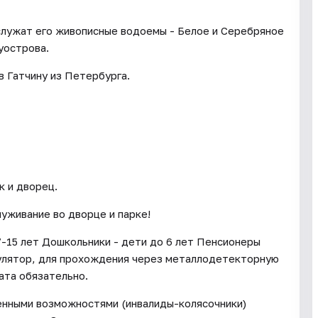
служат его живописные водоемы - Белое и Серебряное
уострова.
в Гатчину из Петербурга.
к и дворец.
уживание во дворце и парке!
7-15 лет Дошкольники - дети до 6 лет Пенсионеры
улятор, для прохождения через металлодетекторную
ата обязательно.
енными возможностями (инвалиды-колясочники)