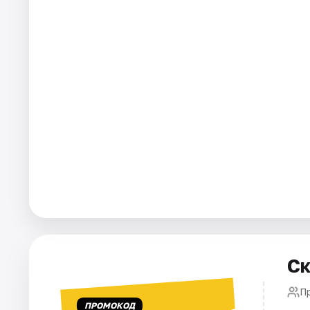
Города
Площадки
Артисты
Рейтинги
Ск
П
ПРОМОКОД