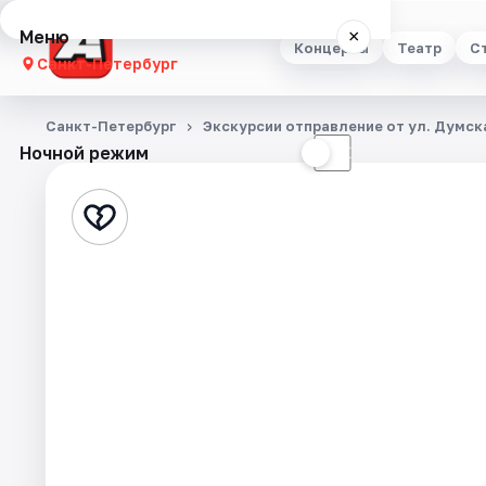
Меню
×
Концерты
Театр
С
Санкт-Петербург
Концерты
Санкт-Петербург
Экскурсии отправление от ул. Думска
Ночной режим
☀
☾
Театр
Стендап
Выставки
Квесты
Экскурсии
Спорт
События