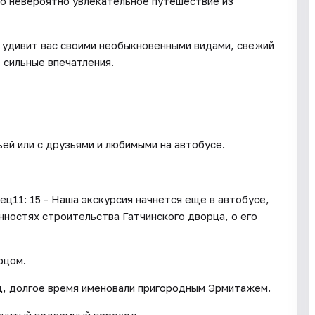
но невероятно увлекательное путешествие из
 удивит вас своими необыкновенными видами, свежий
 сильные впечатления.
ьей или с друзьями и любимыми на автобусе.
ец11: 15 - Наша экскурсия начнется еще в автобусе,
нностях строительства Гатчинского дворца, о его
рцом.
щ, долгое время именовали пригородным Эрмитажем.