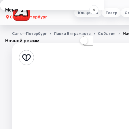
Меню
×
Концерты
Театр
С
Санкт-Петербург
Концерты
Санкт-Петербург
Лавка Витражиста
События
Ма
Ночной режим
☀
☾
Театр
Стендап
Выставки
Квесты
Экскурсии
Спорт
События