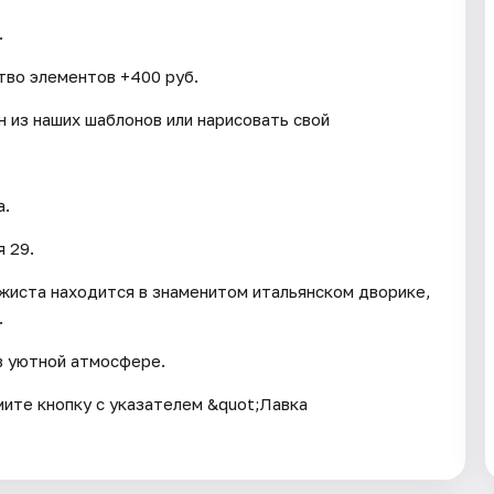
.
тво элементов +400 руб.
 из наших шаблонов или нарисовать свой
а.
 29.
жиста находится в знаменитом итальянском дворике,
.
в уютной атмосфере.
мите кнопку с указателем &quot;Лавка