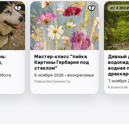
от 4 350 ₽
нь:
Мастер-класс "пайка
Дивный 
,
Картины Гербария под
водопад
стеклом"
водная 
драккар
ббота
8 ноября 2026 • воскресенье
ферме
7 ноября 
Лавка Витражиста
Казанская 