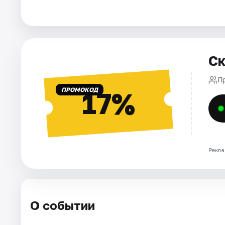
Города
Площадки
Ск
Артисты
П
ПРОМОКОД
17%
Рейтинги
Рекла
О событии