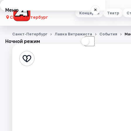
Меню
×
Концерты
Театр
С
Санкт-Петербург
Концерты
Санкт-Петербург
Лавка Витражиста
События
Ма
Ночной режим
☀
☾
Театр
Стендап
Выставки
Квесты
Экскурсии
Спорт
События