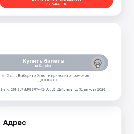
на Kassir.ru
Купить билеты
на Kassir.ru
2 шаг. Выберите билет и примените промокод
до оплаты
 erid: 25H8d7vbP8SRTvHZrUcdLB.
Действует до 31 августа 2026
Адрес