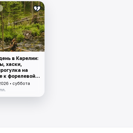
день в Карелии:
ы, хаски,
прогулка на
е к форелевой
2026 • суббота
пл.