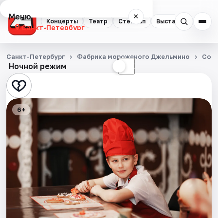
Меню
×
Концерты
Театр
Стендап
Выставки
Квест
Санкт-Петербург
Концерты
Санкт-Петербург
Фабрика мороженого Джельмино
Соб
Ночной режим
☀
☾
Театр
Стендап
6+
Выставки
Квесты
Экскурсии
Спорт
События