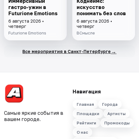
Иммерсивный
Коднеймс:
гастро-ужин в
искусство
Futurione Emotions
понимать без слов
6 августа 2026 •
6 августа 2026 •
четверг
четверг
Futurione Emotions
ВСмысле
→
Все мероприятия в Санкт-Петербурге
Навигация
Главная
Города
Самые яркие события в
Площадки
Артисты
вашем городе.
Рейтинги
Промокоды
О нас