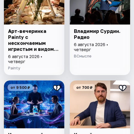
Арт-вечеринка
Владимир Сурдин.
Painty с
Радио
нескончаемым
6 августа 2026 •
игристым и видом
четверг
на Театр им. Андрея
ВСмысле
6 августа 2026 •
Миронова
четверг
Painty
от 9 500 ₽
от 700 ₽