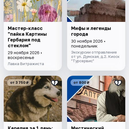
Мастер-класс
Мифы и легенды
"пайка Картины
города
Гербария под
30 ноября 2026 •
стеклом"
понедельник
Экскурсии отправление
29 ноября 2026 •
от ул. Думская, д.2. Киоск
воскресенье
"Турсервис"
Лавка Витражиста
от 3 750 ₽
от 800 ₽
Карелия за 1 день:
Мистический