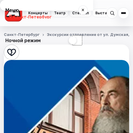
Меню
×
Концерты
Театр
Стендап
Выставки
Квест
Санкт-Петербург
Концерты
Санкт-Петербург
Экскурсии отправление от ул. Думская, д
Ночной режим
☀
☾
Театр
Стендап
Выставки
Квесты
Экскурсии
Спорт
События