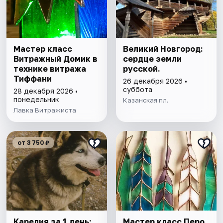
Мастер класс
Великий Новгород:
Витражный Домик в
сердце земли
технике витража
русской.
Тиффани
26 декабря 2026 •
суббота
28 декабря 2026 •
понедельник
Казанская пл.
Лавка Витражиста
от 3 750 ₽
Карелия за 1 день:
Мастер класс Перо