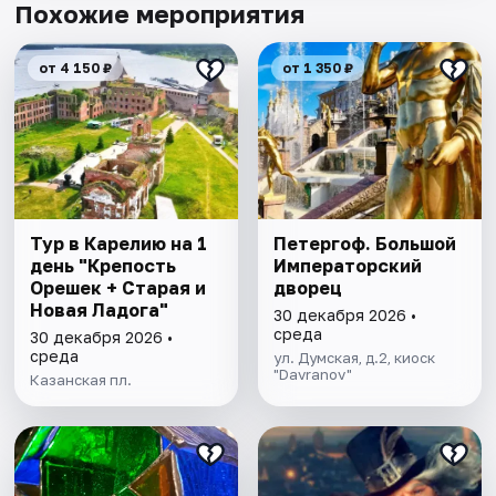
Похожие мероприятия
от 4 150 ₽
от 1 350 ₽
Тур в Карелию на 1
Петергоф. Большой
день "Крепость
Императорский
Орешек + Старая и
дворец
Новая Ладога"
30 декабря 2026 •
среда
30 декабря 2026 •
среда
ул. Думская, д.2, киоск
"Davranov"
Казанская пл.