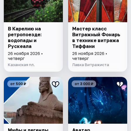
В Карелию на
Мастер класс
ретропоезде:
Витражный Фонарь
водопады и
в технике витража
Рускеала
Тиффани
26 ноября 2026 •
26 ноября 2026 •
четверг
четверг
Казанская пл.
Лавка Витражиста
от 500 ₽
от 3 000 ₽
Мифы и легенды
Аватар.