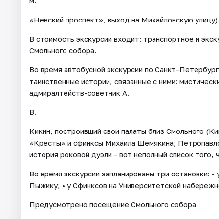
м.
«Невский проспект», выход на Михайловскую улицу)
В стоимость экскурсии входит: транспортное и экс
Смольного собора.
Во время автобусной экскурсии по Санкт-Петербург
таинственные истории, связанные с ними: мистическ
адмиралтейств-советник А.
В.
Кикин, построивший свои палаты близ Смольного (Ки
«Кресты» и сфинксы Михаила Шемякина; Петропавлов
история роковой дуэли - вот неполный список того, 
Во время экскурсии запланированы три остановки: • 
Пыжику; • у Сфинксов на Университетской набережно
Предусмотрено посещение Смольного собора.