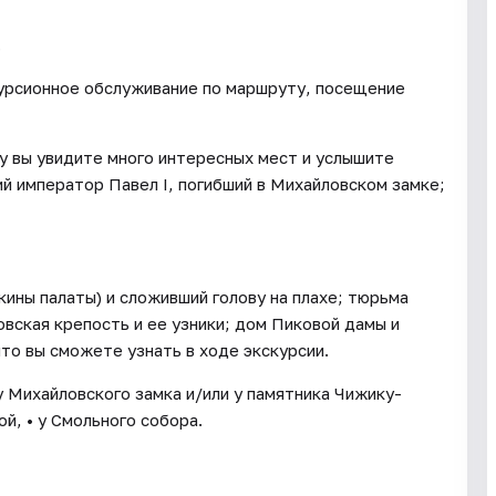
.
курсионное обслуживание по маршруту, посещение
у вы увидите много интересных мест и услышите
ий император Павел I, погибший в Михайловском замке;
кины палаты) и сложивший голову на плахе; тюрьма
ская крепость и ее узники; дом Пиковой дамы и
что вы сможете узнать в ходе экскурсии.
у Михайловского замка и/или у памятника Чижику-
й, • у Смольного собора.