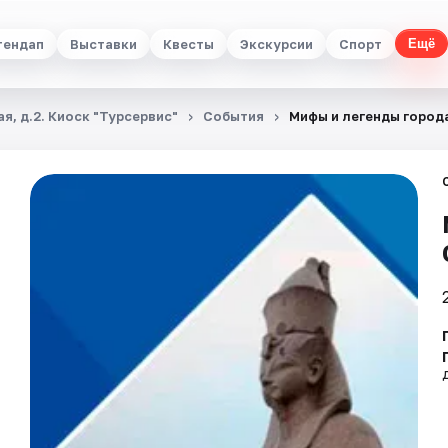
тендап
Выставки
Квесты
Экскурсии
Спорт
Ещё
я, д.2. Киоск "Турсервис"
События
Мифы и легенды город