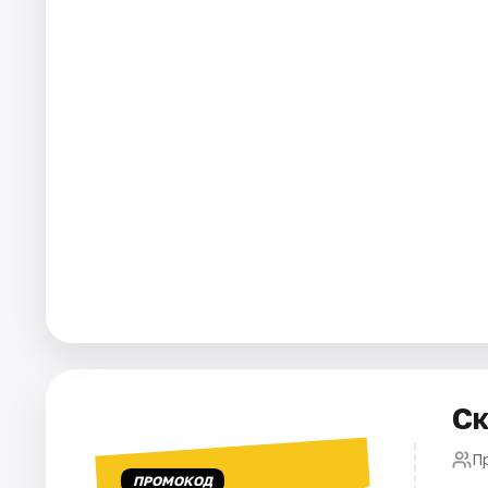
Города
Площадки
Артисты
Рейтинги
Ск
П
ПРОМОКОД