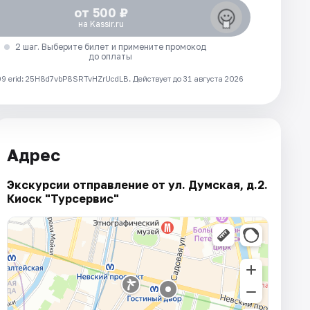
от 500 ₽
на Kassir.ru
2 шаг. Выберите билет и примените промокод
до оплаты
 erid: 25H8d7vbP8SRTvHZrUcdLB.
Действует до 31 августа 2026
Адрес
Экскурсии отправление от ул. Думская, д.2.
Киоск "Турсервис"