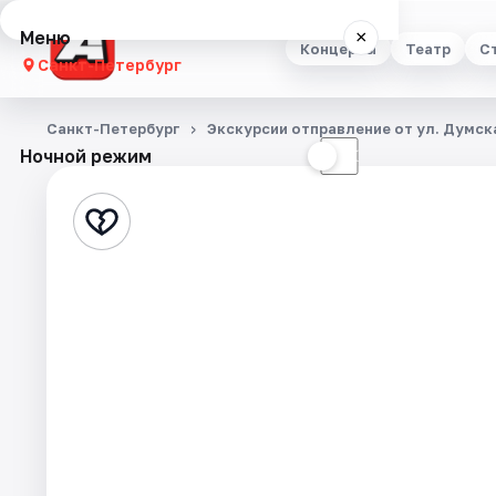
Меню
×
Концерты
Театр
С
Санкт-Петербург
Концерты
Санкт-Петербург
Экскурсии отправление от ул. Думска
Ночной режим
☀
☾
Театр
Стендап
Выставки
Квесты
Экскурсии
Спорт
События