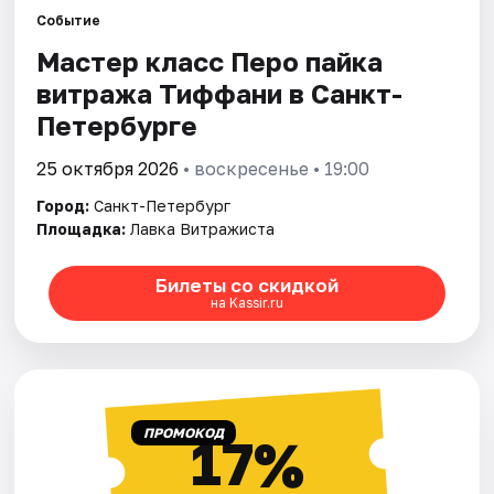
Событие
Мастер класс Перо пайка
Города
витража Тиффани в Санкт-
Площадки
Петербурге
Артисты
25 октября 2026
• воскресенье • 19:00
Город:
Санкт-Петербург
Рейтинги
Площадка:
Лавка Витражиста
Билеты со скидкой
на Kassir.ru
ПРОМОКОД
17%