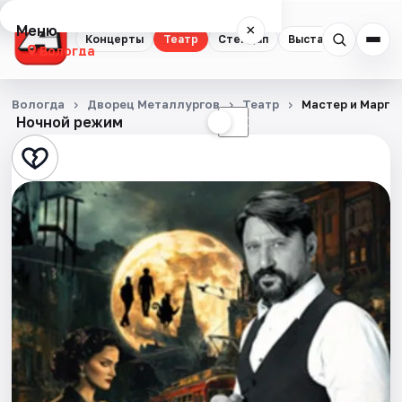
Меню
×
Концерты
Театр
Стендап
Выставки
Спорт
Вологда
Концерты
Вологда
Дворец Металлургов
Театр
Мастер и Марга
Ночной режим
☀
☾
Театр
Стендап
Выставки
Спорт
События
Города